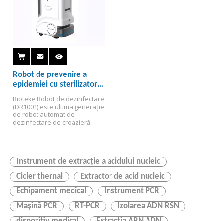
Robot de prevenire a
epidemiei cu sterilizator
medical laser
Bioteke Robot de dezinfectare 
(DR1001) este ultima generație 
de robot automat de 
dezinfectare de croazieră.
Instrument de extracție a acidului nucleic
Cicler thernal
Extractor de acid nucleic
Echipament medical
Instrument PCR
Mașină PCR
RT-PCR
Izolarea ADN RSN
dispozitiv medical
Extracția ARN ADN