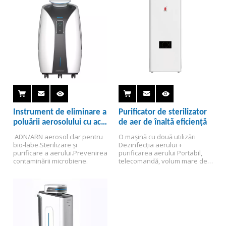
Instrument de eliminare a
Purificator de sterilizator
poluării aerosolului cu acid
de aer de înaltă eficiență
nucleic/ARN
 ADN/ARN aerosol clar pentru 
O mașină cu două utilizări
bio-labe.
Sterilizare și 
Dezinfecția aerului + 
purificare a aerului.
Prevenirea 
purificarea aerului
 Portabil, 
contaminării microbiene.
telecomandă, volum mare de 
aer, zgomot redus