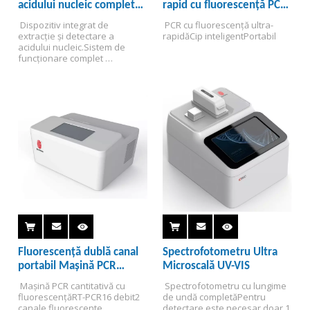
acidului nucleic complet
rapid cu fluorescență PCR
automat BTK-16
în timp real
 Dispozitiv integrat de 
 PCR cu fluorescență ultra-
extracție și detectare a 
rapidă
Cip inteligent
Portabil
acidului nucleic.
Sistem de 
funcționare complet 
automat.
16 detectări 
țintă.
Metoda mărgele 
magnetice.
Platformă deschisă.
Fluorescență dublă canal
Spectrofotometru Ultra
portabil Mașină PCR
Microscală UV-VIS
cantitativă BTK-3D
 Mașină PCR cantitativă cu 
 Spectrofotometru cu lungime 
fluorescență
RT-PCR
16 debit
2 
de undă completă
Pentru 
canale fluorescente
detectare este necesar doar 1 