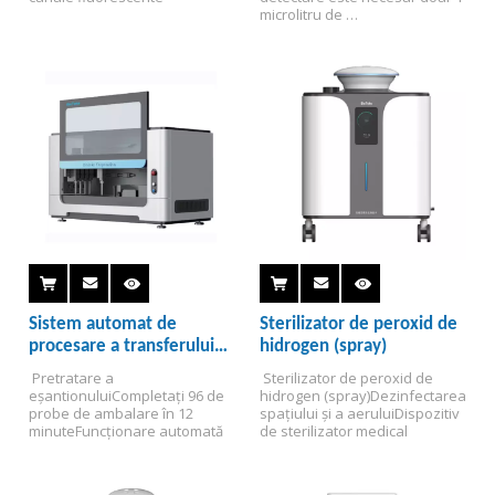
microlitru de 
eșantion.
Detectarea acidului 
nucleic, proteinei, celulelor, 
concentrației bacteriene și 
scanării lungimii de undă 
completă.
Sistem automat de
Sterilizator de peroxid de
procesare a transferului
hidrogen (spray)
de probe
 Pretratare a 
 Sterilizator de peroxid de 
eșantionului
Completați 96 de 
hidrogen (spray)
Dezinfectarea 
probe de ambalare în 12 
spațiului și a aerului
Dispozitiv 
minute
Funcționare automată
de sterilizator medical