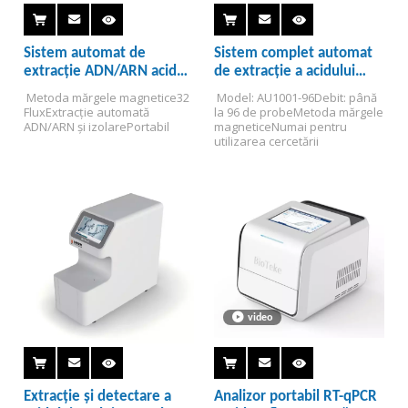
Sistem automat de
Sistem complet automat
extracție ADN/ARN acid
de extracție a acidului
nucleic AU1001S
nucleic 96
 Metoda mărgele magnetice
32 
 Model: AU1001-96
Debit: până 
Flux
Extracție automată 
la 96 de probe
Metoda mărgele 
ADN/ARN și izolare
Portabil
magnetice
Numai pentru 
utilizarea cercetării
video
Extracție și detectare a
Analizor portabil RT-qPCR