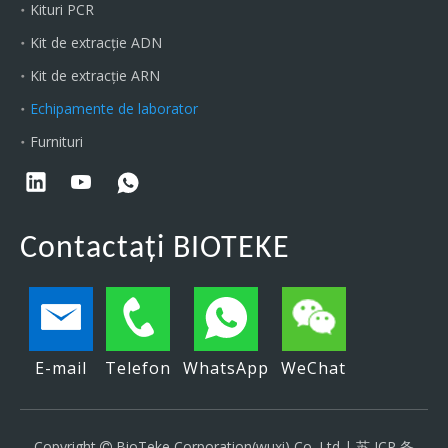
Kituri PCR
Kit de extracție ADN
Kit de extracție ARN
Echipamente de laborator
Furnituri
Contactați BIOTEKE
E-mail
Telefon
WhatsApp
WeChat
Copyright
BioTeke Corporation(wuxi) Co.,Ltd |
苏 ICP 备
