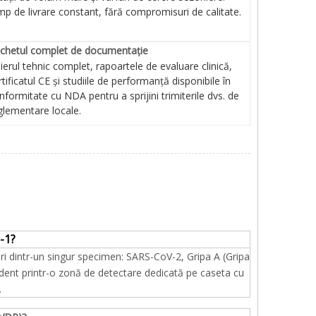
mp de livrare constant, fără compromisuri de calitate.
chetul complet de documentație
șierul tehnic complet, rapoartele de evaluare clinică,
rtificatul CE și studiile de performanță disponibile în
nformitate cu NDA pentru a sprijini trimiterile dvs. de
glementare locale.
-1?
ori dintr-un singur specimen: SARS-CoV-2, Gripa A (Gripa
endent printr-o zonă de detectare dedicată pe caseta cu
.