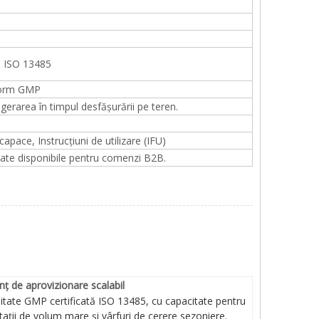
; ISO 13485
nform GMP
igerarea în timpul desfășurării pe teren.
capace, Instrucțiuni de utilizare (IFU)
izate disponibile pentru comenzi B2B.
nț de aprovizionare scalabil
itate GMP certificată ISO 13485, cu capacitate pentru
citații de volum mare și vârfuri de cerere sezoniere.