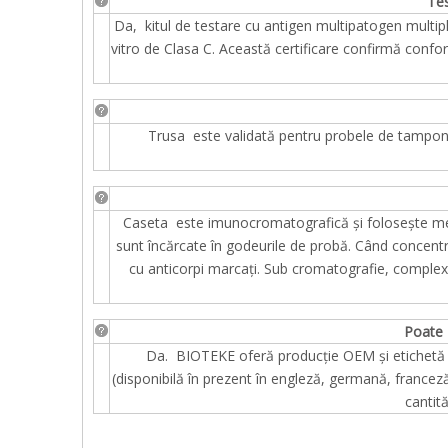
Te
Da, kitul de testare cu antigen multipatogen multip
vitro de Clasa C. Această certificare confirmă confor
Trusa este validată pentru probele de tampon na
Caseta este imunocromatografică și folosește metod
sunt încărcate în godeurile de probă. Când concentr
cu anticorpi marcați. Sub cromatografie, complex
Poate 
Da. BIOTEKE oferă producție OEM și etichetă pri
(disponibilă în prezent în engleză, germană, francez
cantit