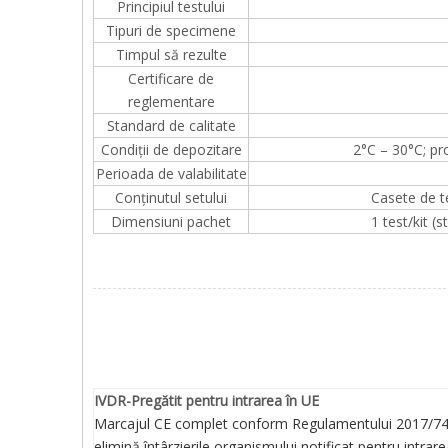
Principiul testului
Tipuri de specimene
Timpul să rezulte
Certificare de
reglementare
Standard de calitate
Condiții de depozitare
2°C – 30°C; pro
Perioada de valabilitate
Conținutul setului
Casete de te
Dimensiuni pachet
1 test/kit (
IVDR-Pregătit pentru intrarea în UE
Marcajul CE complet conform Regulamentului 2017/7
elimină întârzierile organismului notificat pentru intrare