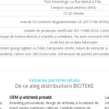
Test imunologic cu flux lateral (LFIA)
Tampon nazal anterior (ANS)
15-20 minute
marcat CE conform Regulamentului UE 2017/746 (IVDR)
Unitate de producție certificată ISO 13485:2016; Co
tejați de lumina directă a soarelui și umiditate. Nu este necesară refr
24 de luni de la data fabricației
stare (pungi sigilate cu folie), tampoane sterile, tuburi de extracție și 
standard); carton vrac 360 truse/cutie. Dimensiuni de pachet personal
Valoarea parteneriatului
De ce aleg distribuitorii BIOTEKE
OEM și etichetă privată
La
Branding personalizat, design de ambalaj și localizare de
Un
46
insert pentru parteneri calificați. Cantitati minime de
li
a