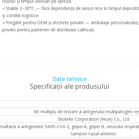
reactiv și timpul clinician pe episod.
✓Stable 2–30°C — fără dependență de lanțul rece în timpul depozitării
și condiții logistice.
✓Pregătit pentru OEM și etichete private — ambalaje personalizate, in
private pentru parteneri de distribuție calificați.
Date tehnice
Specificații ale produsului
Kit multiplu de testare a antigenului multipatogen re
Bioteke Corporation (Wuxi) Co., Ltd
simultană a antigenelor SARS-CoV-2, gripei A, gripei B, virusului respira
tampon nazal anterior