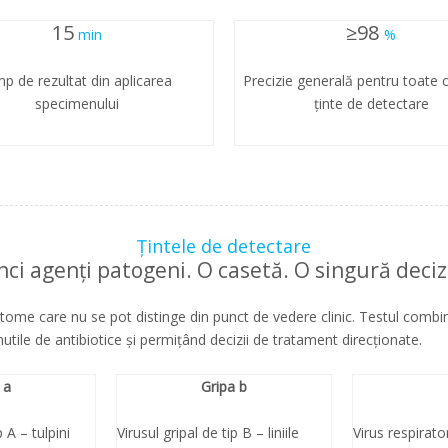
15
≥98
min
%
mp de rezultat din aplicarea
Precizie generală pentru toate c
specimenului
ținte de detectare
Țintele de detectare
nci agenți patogeni. O casetă. O singură deciz
me care nu se pot distinge din punct de vedere clinic. Testul combin
inutile de antibiotice și permițând decizii de tratament direcționate.
 a
Gripa b
p A – tulpini
Virusul gripal de tip B – liniile
Virus respirator