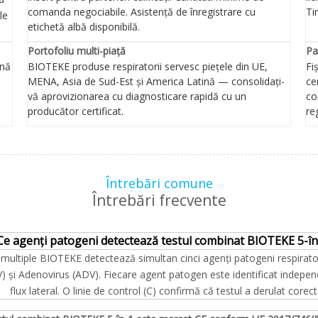
comanda negociabile. Asistență de înregistrare cu
Ti
le
etichetă albă disponibilă.
Portofoliu multi-piață
Pa
ină
BIOTEKE produse respiratorii servesc piețele din UE,
Fi
MENA, Asia de Sud-Est și America Latină — consolidați-
ce
vă aprovizionarea cu diagnosticare rapidă cu un
co
producător certificat.
re
Întrebări comune
Întrebări frecvente
Ce agenți patogeni detectează testul combinat BIOTEKE 5-în
ri multiple BIOTEKE detectează simultan cinci agenți patogeni respirat
(RSV) și Adenovirus (ADV). Fiecare agent patogen este identificat indep
flux lateral. O linie de control (C) confirmă că testul a derulat corect