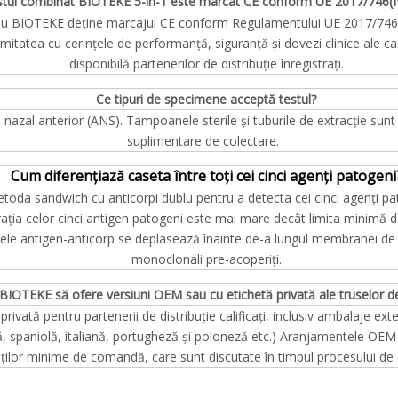
stul combinat BIOTEKE 5-în-1 este marcat CE conform UE 2017/746(
lu BIOTEKE deține marcajul CE conform Regulamentului UE 2017/746 (IV
mitatea cu cerințele de performanță, siguranță și dovezi clinice ale cad
disponibilă partenerilor de distribuție înregistrați.
Ce tipuri de specimene acceptă testul?
zal anterior (ANS). Tampoanele sterile și tuburile de extracție sunt i
suplimentare de colectare.
Cum diferențiază caseta între toți cei cinci agenți patogeni
a sandwich cu anticorpi dublu pentru a detecta cei cinci agenți patoge
ația celor cinci antigen patogeni este mai mare decât limita minimă d
ele antigen-anticorp se deplasează înainte de-a lungul membranei de 
monoclonali pre-acoperiți.
BIOTEKE să ofere versiuni OEM sau cu etichetă privată ale truselor d
vată pentru partenerii de distribuție calificați, inclusiv ambalaje ext
ă, spaniolă, italiană, portugheză și poloneză etc.) Aranjamentele OEM
ăților minime de comandă, care sunt discutate în timpul procesului de c