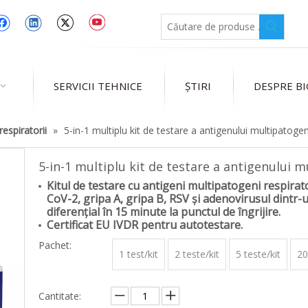
SERVICII TEHNICE
ŞTIRI
DESPRE B
respiratorii
»
5-in-1 multiplu kit de testare a antigenului multipatogen
5-in-1 multiplu kit de testare a antigenului 
Kitul de testare cu antigeni multipatogeni respira
CoV-2, gripa A, gripa B, RSV și adenovirusul dintr-
diferențial în 15 minute la punctul de îngrijire.
Certificat EU IVDR pentru autotestare.
Pachet:
1 test/kit
2 teste/kit
5 teste/kit
20
Cantitate: