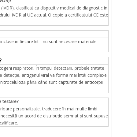
IVDR)?
DR), clasificat ca dispozitiv medical de diagnostic in
rului IVDR al UE actual. O copie a certificatului CE este
ncluse în fiecare kit - nu sunt necesare materiale
?
ni respiratori. În timpul detectării, probele tratate
e detecție, antigenul viral va forma mai întâi complexe
nitroceluloză până când sunt capturate de anticorpii
e testare?
erioare personalizate, traducere în mai multe limbi
 necesită un acord de distribuție semnat și sunt supuse
alificare.