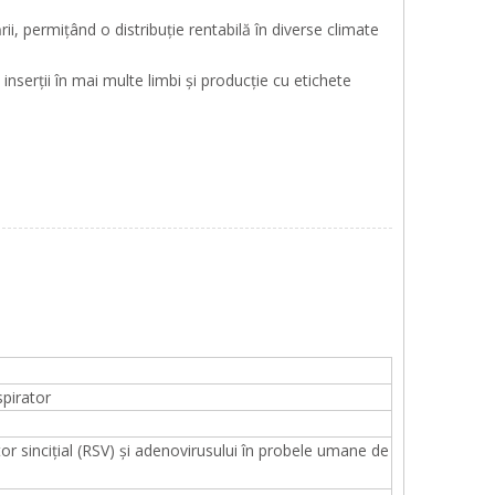
, permițând o distribuție rentabilă în diverse climate
serții în mai multe limbi și producție cu etichete
spirator
tor sincițial (RSV) și adenovirusului în probele umane de