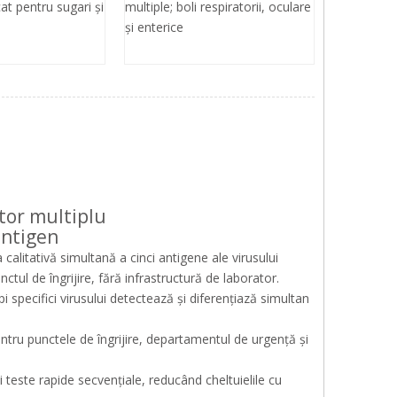
icat pentru sugari și
multiple; boli respiratorii, oculare
și enterice
ator multiplu
antigen
alitativă simultană a cinci antigene ale virusului
tul de îngrijire, fără infrastructură de laborator.
i specifici virusului detectează și diferențiază simultan
ntru punctele de îngrijire, departamentul de urgență și
 teste rapide secvențiale, reducând cheltuielile cu