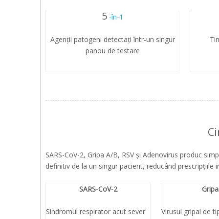
5
-în-1
Agenții patogeni detectați într-un singur
Ti
panou de testare
Ci
SARS-CoV-2, Gripa A/B, RSV și Adenovirus produc simpto
definitiv de la un singur pacient, reducând prescripțiile 
SARS-CoV-2
Gripa
Sindromul respirator acut sever
Virusul gripal de ti