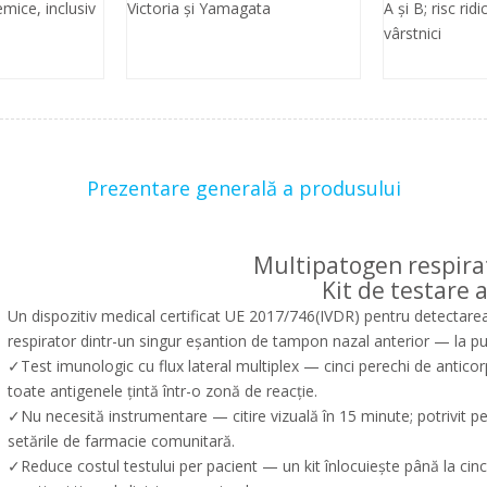
mice, inclusiv
Victoria și Yamagata
A și B; risc rid
vârstnici
Prezentare generală a produsului
Multipatogen respir
Kit de testare 
Un dispozitiv medical certificat UE 2017/746(IVDR) pentru detectarea c
respirator dintr-un singur eșantion de tampon nazal anterior — la punc
✓Test imunologic cu flux lateral multiplex — cinci perechi de anticorp
toate antigenele țintă într-o zonă de reacție.
✓Nu necesită instrumentare — citire vizuală în 15 minute; potrivit pe
setările de farmacie comunitară.
✓Reduce costul testului per pacient — un kit înlocuiește până la cinci