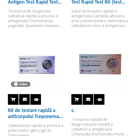
Antigen Test Rapid Test
Test Rapid Test Kit (test
Kit (Test
imunochromatografic)
 Testarea de diagnostic 
Setul de testare rapidă a 
imunochromatografic)
calitativă rapidă și precisă a 
antigenului Candida albicans 
antigenului Trichomonas 
este potrivit pentru detectarea 
vaginalis.
Spicemen: tampon 
calitativă in vitro a antigenului 
vaginal.
Valabil timp de 24 de 
Candida albicans în tampoane 
luni.
CE aprobat.
Pentru 
de secreții vaginale de la 
utilizare profesională.
femei cu vârsta de peste 18 
ani pentru diagnosticul auxiliar 
al infecției cu Candida 
albicans.
video
Kit de testare rapidă a
s.
anticorpului Treponema
 Testarea rapidă de 
pallidum (test
diagnosticare inițială și 
 Detectarea rapidă și precisă a 
imunochromatografic)
calitativă a antigenului 
anticorpilor IgM și IgG la 
Chlamydia trachomatis.
Pentru 
Treponema 