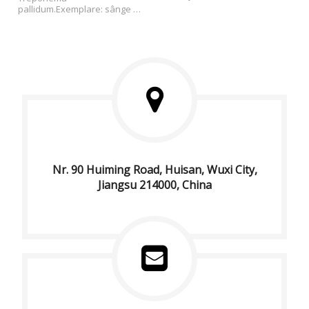
utilizarea persoanei infectate 
pallidum.
Exemplare: sânge 
de sex masculin și 
integral/ser/plasmă.
Pentru 
feminin.
Specimen: tampon 
utilizare profesională.
CE 
cervical/tampon uretral.
Valabil 
aprobat.
Valabil timp de 24 de 
timp de 24 de luni.
Pentru uz 
luni.
clinic profesional.
Nr. 90 Huiming Road, Huisan, Wuxi City,
Jiangsu 214000, China